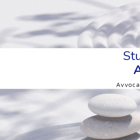
Stu
Avvoca