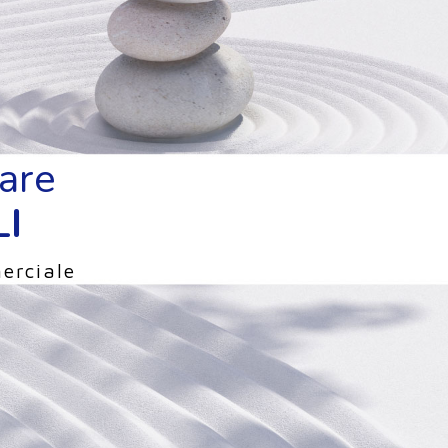
nare
I
erciale